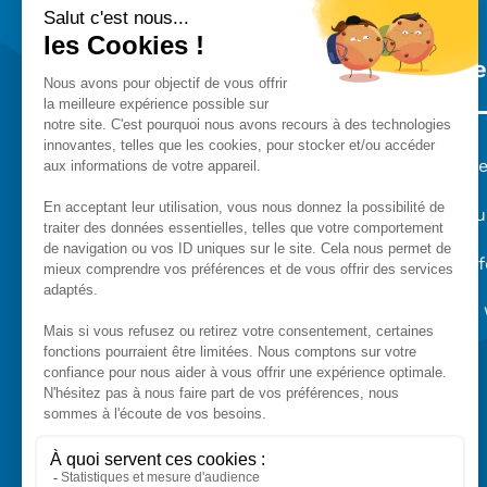
A propos
Notre
Prése
L'équ
Portf
ONLYTECH
est une agence web
Blog 
qui regroupe l'ensemble des
compétences nécessaires pour la
conduite de votre projet digital.