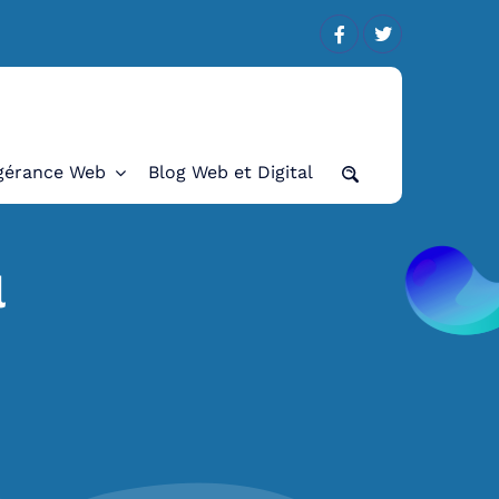
 sites Web en Tunisie
gérance Web
Blog Web et Digital
l